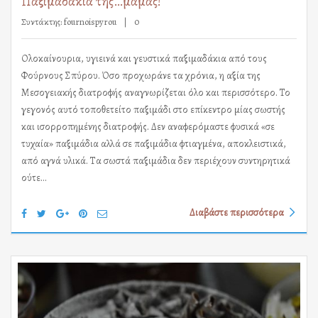
Παξιμαδάκια της…μαμάς!
Συντάκτης:
fournoispyrou
0
Ολοκαίνουρια, υγιεινά και γευστικά παξιμαδάκια από τους
Φούρνους Σπύρου. Όσο προχωράνε τα χρόνια, η αξία της
Μεσογειακής διατροφής αναγνωρίζεται όλο και περισσότερο. Το
γεγονός αυτό τοποθετείτο παξιμάδι στο επίκεντρο μίας σωστής
και ισορροπημένης διατροφής. Δεν αναφερόμαστε φυσικά «σε
τυχαία» παξιμάδια αλλά σε παξιμάδια φτιαγμένα, αποκλειστικά,
από αγνά υλικά. Τα σωστά παξιμάδια δεν περιέχουν συντηρητικά
ούτε…
Διαβάστε περισσότερα