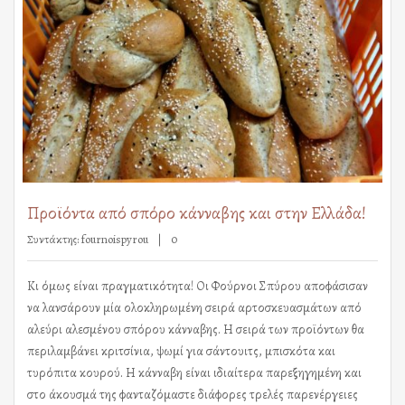
Προϊόντα από σπόρο κάνναβης και στην Ελλάδα!
Συντάκτης:
fournoispyrou
0
Κι όμως είναι πραγματικότητα! Οι Φούρνοι Σπύρου αποφάσισαν
να λανσάρουν μία ολοκληρωμένη σειρά αρτοσκευασμάτων από
αλεύρι αλεσμένου σπόρου κάνναβης. Η σειρά των προϊόντων θα
περιλαμβάνει κριτσίνια, ψωμί για σάντουιτς, μπισκότα και
τυρόπιτα κουρού. Η κάνναβη είναι ιδιαίτερα παρεξηγημένη και
στο άκουσμά της φανταζόμαστε διάφορες τρελές παρενέργειες