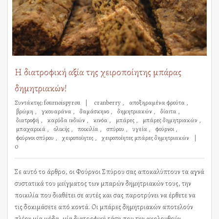
Η διατροφική αξία της χειροποίητης μπάρας
δημητριακών!
Συντάκτης:
fournoispyrou
cranberry
αποξηραμένα φρούτα
βρώμη
γκουαράνα
δαμάσκηνο
δημητριακών
δίαιτα
διατροφή
καρύδα ινδιών
κινόα
μπάρες
μπάρες δημητριακών
μπαχαρικά
ολικής
ποικιλία
σπύρου
υγεία
φούρνοι
φούρνοι σπύρου
χειροποίητες
χειροποίητες μπάρες δημητριακών
0
Σε αυτό το άρθρο, οι Φούρνοι Σπύρου σας αποκαλύπτουν τα αγνά
συστατικά του μείγματος των μπαρών δημητριακών τους, την
ποικιλία που διαθέτει σε αυτές και σας παροτρύνει να έρθετε να
τις δοκιμάσετε από κοντά. Οι μπάρες δημητριακών αποτελούν
πλέον μία μόδα, μία διατροφική τάση που την ακολουθούν