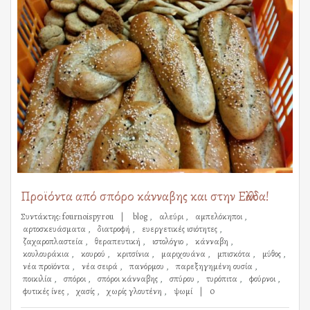
Προϊόντα από σπόρο κάνναβης και στην Ελλάδα!
Συντάκτης:
fournoispyrou
blog
αλεύρι
αμπελόκηποι
αρτοσκευάσματα
διατροφή
ευεργετικές ισιότητες
ζαχαροπλαστεία
θεραπευτική
ιστολόγιο
κάνναβη
κουλουράκια
κουρού
κριτσίνια
μαριχουάνα
μπισκότα
μύθος
νέα προϊόντα
νέα σειρά
πανόρμου
παρεξηγημένη ουσία
ποικιλία
σπόροι
σπόροι κάνναβης
σπύρου
τυρόπιτα
φούρνοι
φυτικές ίνες
χασίς
χωρίς γλουτένη
ψωμί
0